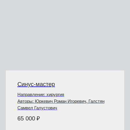
Мероприятия
Как нас найти?
Реферативная практика
+7 (926)-000-10-90
⁠Дискуссионный клуб
WhatsApp
Офис-курсы
Telegram
Аренда
VK
Контакты
ООО «Образовательный центр
Политика конфиденциальности
Рефформат»
Договор оферты
ИНН 9707030503
Разработчик сайта
Синус-мастер
Направление: хирургия
Авторы: Юркевич Роман Игоревич, Галстян
Самвел Галустович
65 000
₽