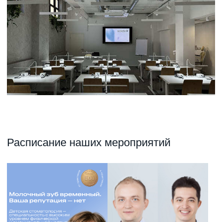
Курсы по детской
Установи и запротезируй
стоматологии
первый имплантат, включая
от Весты Фонштейн
немедленную нагрузку
35 000₽
12 июня
35 000₽
7-8 сентября
(Автор Веста Фонштейн)
(Авторы Козадаев Сергей,
Тикарев Равиль)
PRO Удаление зубов
Оказание неотложной
мудрости
и экстренной помощи
пациенту в амбулаторных
16 000₽
24 сентября
условиях
(Автор Владимир Шейфер)
20 000₽
22 октября
(Автор Алексей Старков)