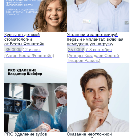
Pro слизистые: просто
Регенерация костной ткани
о важном 3.0
для начинающих хирургов
27 000₽
17 октября
40 000₽
24 октября
(Автор Анастасия Комарова
(Автор Борис Бернацкий)
(Пурсанова))
Синус-мастер
Пациент ушёл думать
50 000₽
6-8 ноября
30 000₽
12 ноября
(Авторы Юркевич Роман
(Автор Святослав Коба)
Игоревич, Галстян Самвел
Галустович)