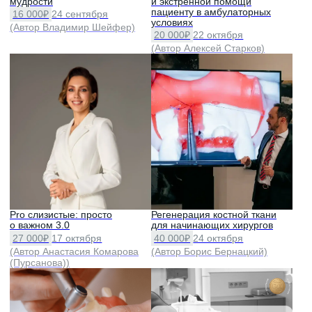
Адекватная профилактика
периимплантитов
30 000₽
1-2 декабря
(Автор Алина Гайворонская)
EDU изнутри: атмосфера, врачи,
обучение