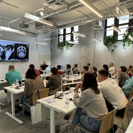
WhatsApp
Офис-курсы
Telegram
Аренда
VK
Контакты
ООО «Образовательный центр
Политика конфиденциальности
Рефформат»
Договор оферты
ИНН 9707030503
Разработчик сайта