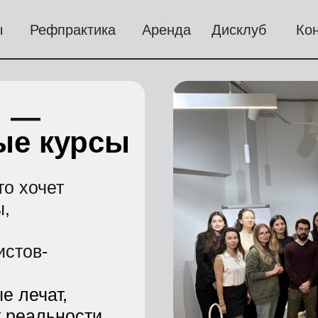
ы
Рефпрактика
Аренда
⁠Дисклуб
Ко
и —
ые курсы
то хочет
ы,
истов-
е лечат,
т реальности