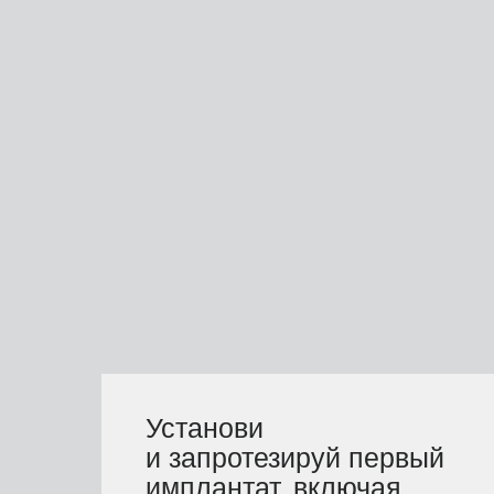
Установи
и запротезируй первый
имплантат, включая