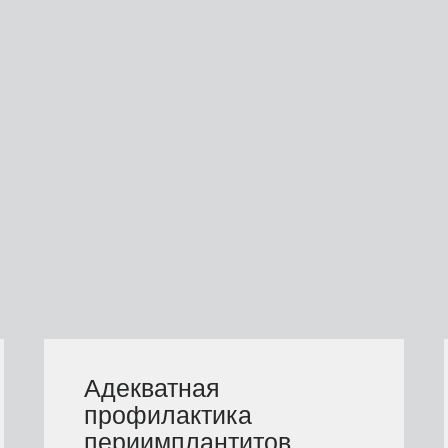
Адекватная
профилактика
периимплантитов