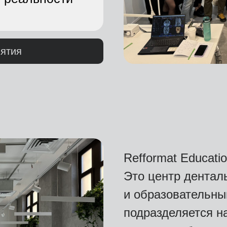
ятия
Refformat Educati
Это центр дентал
и образовательны
подразделяется н