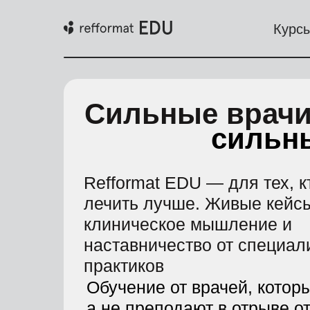
Курс
Сильные врач
сильн
Refformat EDU — для тех, к
лечить лучше. Живые кейс
клиническое мышление и
наставничество от специал
практиков
Обучение от врачей, которы
а не преподают в отрыве о