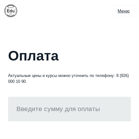
Меню
Меню
Главная
Курсы
Рефпрактика
Оплата
⁠Дисклуб
Офис-курсы
Актуальные цены и курсы можно уточнить по телефону: 8 (926)
000 10 90.
Аренда
Контакты
Оплатить