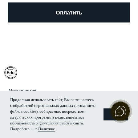
Мероприятия
Как нас найти?
Реферативная практика
+7 (926)-000-10-90
⁠Дискуссионный клуб
WhatsApp
Офис-курсы
Telegram
Аренда
VK
Контакты
Продолжая использовать сайт, Вы соглашаетесь
ООО «Образовательный центр
Политика конфиденциальности
с обработкой персональных данных (в том числе
Рефформат»
Договор оферты
файлов cookies), собираемых посредством
ИНН 9707030503
Разработчик сайта
OK
метрических программ, в целях аналитики
посещаемости и улучшения работы сайта.
Подробнее — в
Политике